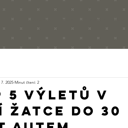
Ubytování
Snídaně
Kongresové centrum 
REL
 7. 2025
Minut čtení: 2
P 5 výletů v
í Žatce do 30
t autem