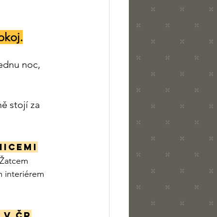
okoj.
jednu noc, 
ě stojí za 
nicemi
 Žatcem 
 interiérem
 v ČR