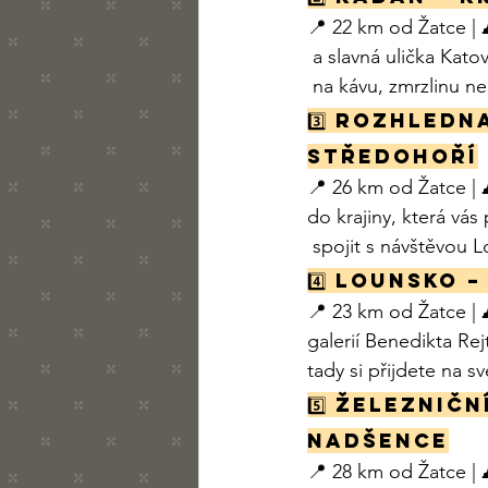
📍 22 km od Žatce | 
 a slavná ulička Kat
 na kávu, zmrzlinu n
3️⃣ 
Rozhledna
středohoří
📍 26 km od Žatce |
do krajiny, která vá
 spojit s návštěvou 
4️⃣ 
Lounsko –
📍 23 km od Žatce | 
galerií Benedikta Re
tady si přijdete na sv
5️⃣ 
Železničn
nadšence
📍 28 km od Žatce | 