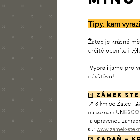
Tipy, kam vyrazi
Žatec je krásné mě
určitě oceníte i výl
 Vybrali jsme pro v
návštěvu!
1️⃣ 
Zámek Ste
📍 8 km od Žatce | 
na seznam UNESCO. O
 a upravenou zahrado
👉 
www.zamek-stekn
2️⃣ 
Kadaň – k