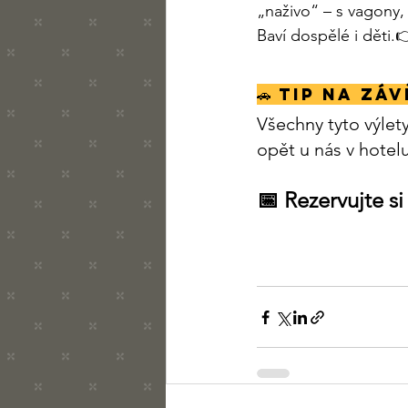
„naživo“ – s vagony,
Baví dospělé i děti.
🚗 Tip na záv
Všechny tyto výlet
opět u nás v hotelu
📅 Rezervujte si