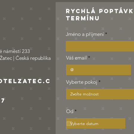
Rychlá poptáv
termínu
Jméno a příjmení
é náměstí 233
Váš email
Žatec | Česká republika
otelzatec.c
Vyberte pokoj
77
r
Od
*
e
q
u
i