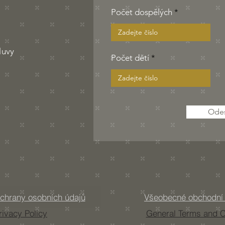
r
Počet dospělých
e
d
luvy
Počet dětí
 s.r.o.
00 Praha
Odes
chrany osobních údajů
Všeobecné obchodní
rivacy Policy
General Terms and C