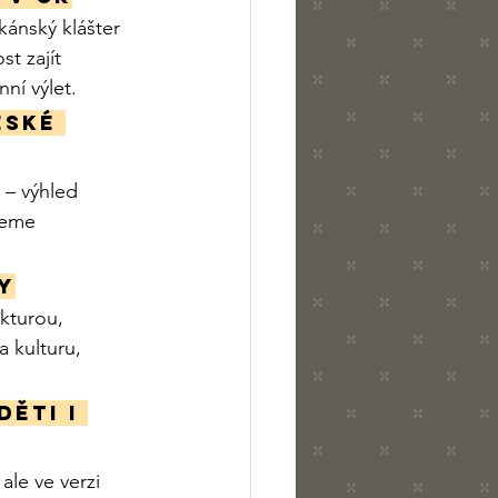
škánský klášter
t zajít
ní výlet.
eské 
 – výhled 
jeme
y
kturou, 
 kulturu, 
ěti i 
le ve verzi 