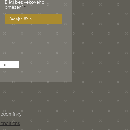
Děti bez věkového
r
omezení
e
d
lat
 podmínky
onditions