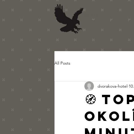
HOTEL
ČERNÝ O
All Posts
dvorakova-hotel
10.
🧭 TO
okol
minu