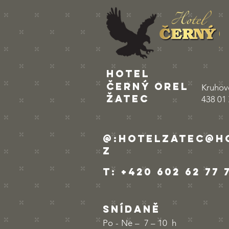
Nový web
HOTEL ACTIVE
WELLNESS
Hotel
HARMONIE
ČERNÝ OREL
Kruhov
Žatec
TŘEBOŇ:
438 01 
Moderní design
a kvalitní
ubytování
@:
hotelzatec@h
z
t
: +420 602 62 77 
SNÍDANĚ
Po - Ne – 7 – 10 h