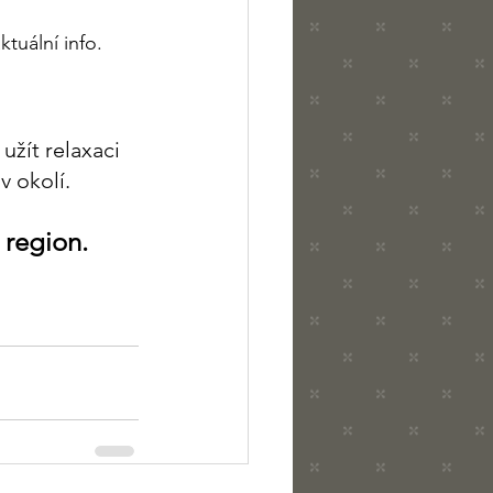
tuální info.
žít relaxaci 
v okolí.
 region.