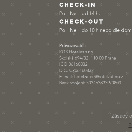
check-in
Po - Ne – od 14 h.
check-out
Po - Ne – do 10 h nebo dle dom
Provozovatel:
KGS Hoteles
Školská 694/32, 110 
IČO:06160832
DIČ: CZ06160832
E-mail: hotelzatec@hotelzatec.cz
Bank.spojení: 5034638339/0800
Zásady o
P