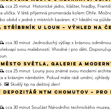
️ cca 25 minut  Historické jádro, klášter, hradby, Franti
ova ulička. V létě příjemná promenáda kolem Ohře. Možnos
ebo oběd v jedné z místních kaváren. 👉 Ideální na půlden
 Stříbrník u Loun – výhled na Č
 🕰️ cca 30 minut  Jednoduchý výšlap s krásnou odměnou
s překvapí svou malebností. Vhodné i pro děti. Doporuču
Loun.
 město světla, galerie a modern
🕰️ cca 25 minut  Louny jsou známé svou moderní archite
jta a krásným náměstím. Pokud máte rádi umění, výhledy a
é. 🖼️ Skvělý tip na deštivý den!
í depozitář NTM Chomutov – pro d
🕰️ cca 30 minut Součást Národního technického muzea, a