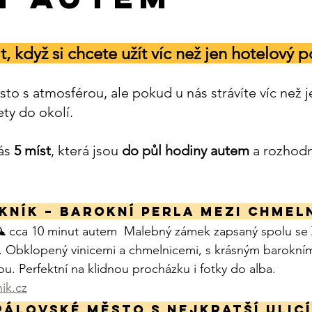
t, když si chcete užít víc než jen hotelový p
sto s atmosférou, ale pokud u nás strávíte víc než 
ety do okolí.
ás 
5 míst
, která jsou 
do půl hodiny autem
 a rozhodn
kník – barokní perla mezi chmel
🕰️ cca 10 minut autem  Malebný zámek zapsaný spolu se
bklopený vinicemi a chmelnicemi, s krásným barokním
u. Perfektní na klidnou procházku i fotky do alba.
ik.cz
rálovské město s nejkratší ulicí