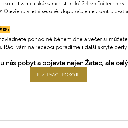
 lokomotivami a ukázkami historické železniční techniky. 
👉 Otevřeno v letní sezóně, doporučujeme zkontrolovat ak
ěr:
y zvládnete pohodlně během dne a večer si můžete u
. Rádi vám na recepci poradíme i další skryté perly 
 u nás pobyt a objevte nejen Žatec, ale celý
REZERVACE POKOJE