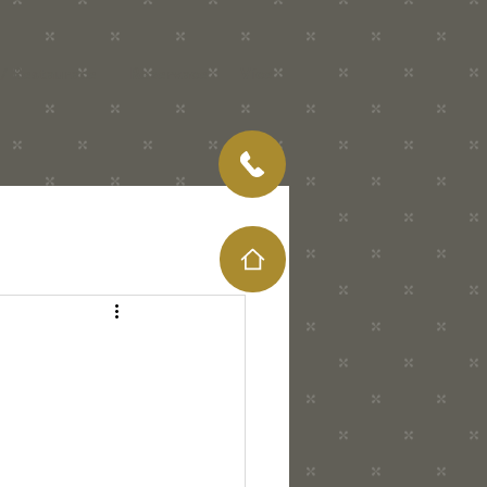
/ Restaurace
Rezervace
Více