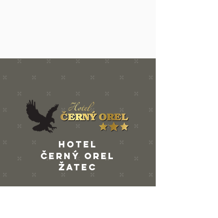
Hotel
ČERNÝ OREL
Žatec
Kruhové náměstí 233
438 01 Žatec | Česká republika