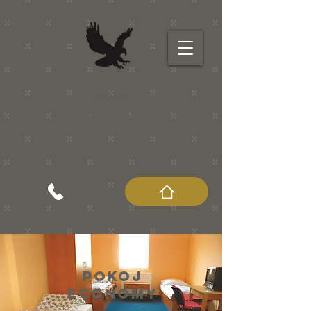
HOTEL
ČERNÝ
OREL
Pokoj
ECONOMY