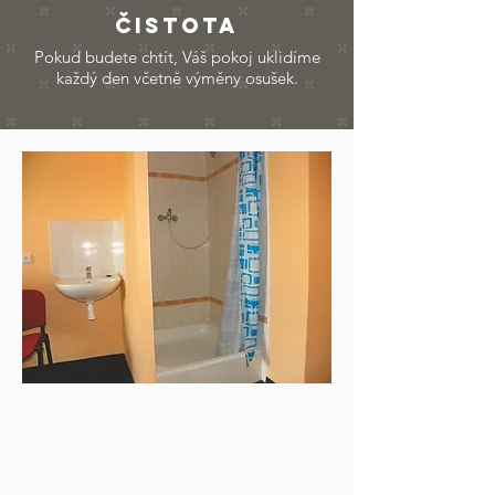
ČISTOTA
Pokud budete chtít, Váš pokoj uklidíme
každý den včetně výměny osušek.